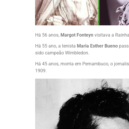
Há 56 anos,
Margot Fonteyn
visitava a Rainh
Há 55 ano, a tenista
Maria Esth
er Bueno
pass
sido campeão Wimbledon.
Há 45 anos, morria em Pernambuco, o jornali
1909.