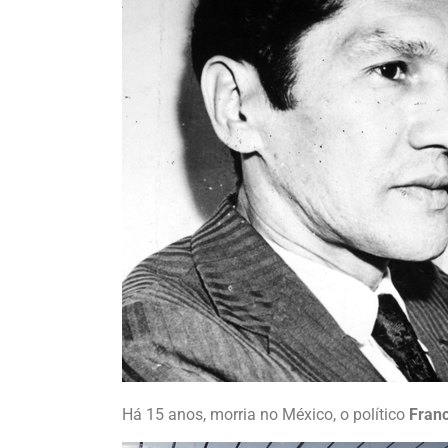
Há 15 anos, morria no México, o político
Franc