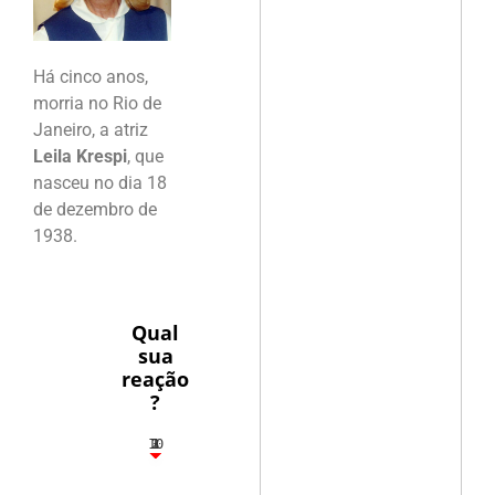
Há cinco anos,
morria no Rio de
Janeiro, a atriz
Leila Krespi
, que
nasceu no dia 18
de dezembro de
1938.
Qual
sua
reação
?
10
3
1
1
2