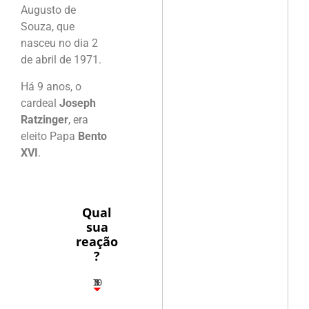
Augusto de
Souza, que
nasceu no dia 2
de abril de 1971.
Há 9 anos, o
cardeal
Joseph
Ratzinger
, era
eleito Papa
Bento
XVI
.
Qual
sua
reação
?
10
5
1
1
3