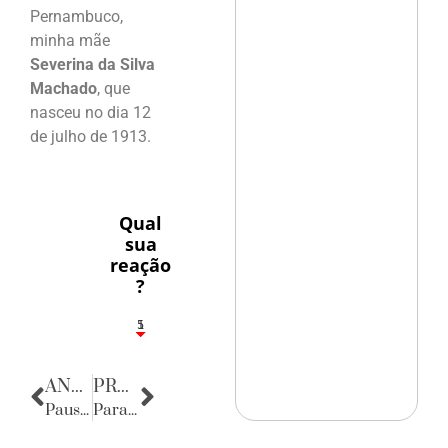
Pernambuco,
minha mãe
Severina da Silva
Machado
, que
nasceu no dia 12
de julho de 1913.
Qual
sua
reação
?
1
5
ANTERIOR
PRÓXIMA
Pausa poética
Parabéns