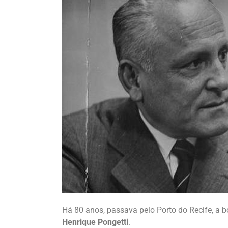
Há 80 anos, passava pelo Porto do Recife, a 
Henrique Pongetti
.