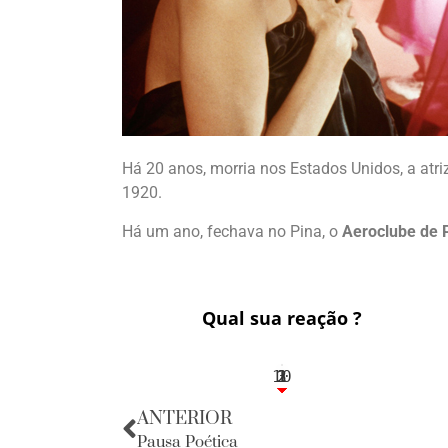
Há 20 anos, morria nos Estados Unidos, a atri
1920.
Há um ano, fechava no Pina, o
Aeroclube de
Qual sua reação ?
10
3
1
1
2
ANTERIOR
Pausa Poética