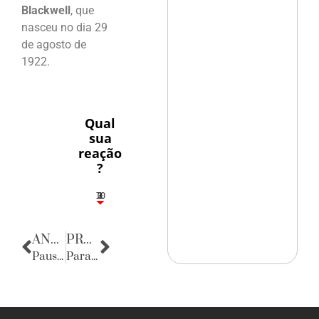
Blackwell
, que
nasceu no dia 29
de agosto de
1922.
Qual
sua
reação
?
10
3
1
1
2
ANTERIOR
PRÓXIMA
Pausa poética
Parabéns