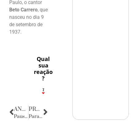
Paulo, o cantor
Beto Carrero
, que
nasceu no dia 9
de setembro de
1937.
Qual
sua
reação
?
1
7
ANTERIOR
PRÓXIMA
Pausa poética
Parabéns