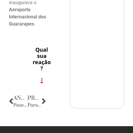
inaugurava o
Aeroporto
Internacional dos
Guararapes
.
Qual
sua
reação
?
1
7
ANTERIOR
PRÓXIMA
Pausa poética
Parabéns