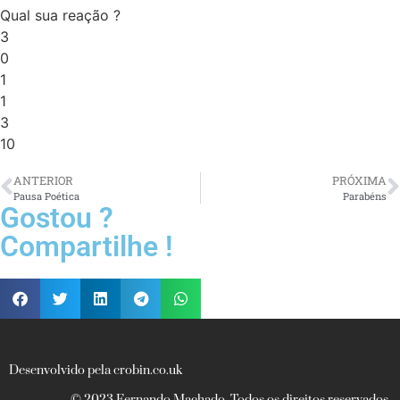
Qual sua reação ?
3
0
1
1
3
10
ANTERIOR
PRÓXIMA
Pausa Poética
Parabéns
Gostou ?
Compartilhe !
Desenvolvido pela crobin.co.uk
© 2023 Fernando Machado. Todos os direitos reservados.