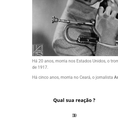
Há 20 anos, morria nos Estados Unidos, o tro
de 1917.
Há cinco anos, morria no Ceará, o jornalista
A
Qual sua reação ?
10
3
1
1
3