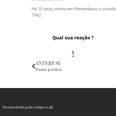
Há 10 anos, morria em Pernambuco, o jornali
1942.
Qual sua reação ?
1
5
ANTERIOR
Pausa poética
Desenvolvido pela crobin.co.uk