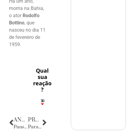
Há um ano,
morria na Bahia,
o ator
Rodolfo
Bottino
, que
nasceu no dia 11
de fevereiro de
1959.
Qual
sua
reação
?
10
3
1
1
3
ANTERIOR
PRÓXIMA
Pausa poética
Parabéns