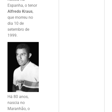
Espanha, o tenor
Alfredo Kraus
,
que morreu no
dia 10 de
setembro de
1999.
Há 80 anos,
nascia no
Maranhão, o