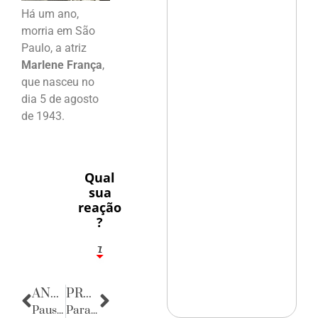
Há um ano,
morria em São
Paulo, a atriz
Marlene França
,
que nasceu no
dia 5 de agosto
de 1943.
Qual
sua
reação
?
1
7
ANTERIOR
PRÓXIMA
Pausa poética
Parabéns