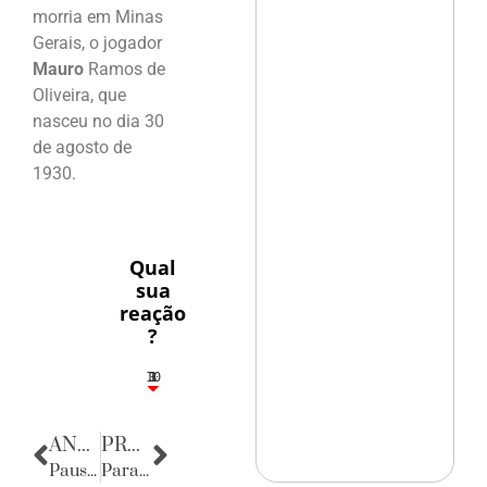
morria em Minas
Gerais, o jogador
Mauro
Ramos de
Oliveira, que
nasceu no dia 30
de agosto de
1930.
Qual
sua
reação
?
10
3
1
1
3
ANTERIOR
PRÓXIMA
Pausa Poética
Parabéns