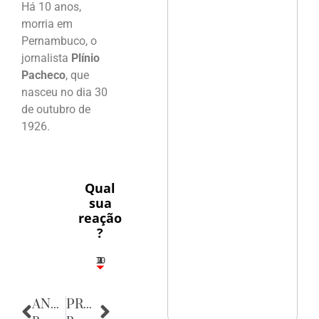
Há 10 anos,
morria em
Pernambuco, o
jornalista
Plínio
Pacheco
, que
nasceu no dia 30
de outubro de
1926.
Qual
sua
reação
?
10
3
1
1
2
ANTERIOR
PRÓXIMA