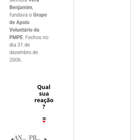
Benjamim
,
fundava o
Grupo
de Apoio
Voluntário da
PMPE
. Fechou no
dia 31 de
dezembro de
2006.
Qual
sua
reação
?
10
3
1
1
3
ANTERIOR
PRÓXIMA