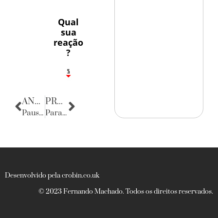
Qual
sua
reação
?
1
5
ANTERIOR
PRÓXIMA
Pausa Poética
Parabéns
Desenvolvido pela crobin.co.uk
© 2023 Fernando Machado. Todos os direitos reservados.