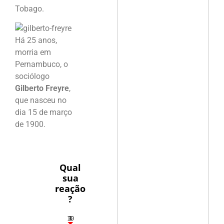
Tobago.
Há 25 anos,
morria em
Pernambuco, o
sociólogo
Gilberto Freyre
,
que nasceu no
dia 15 de março
de 1900.
Qual
sua
reação
?
10
3
1
1
3