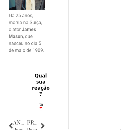
Há 25 anos,
morria na Suíça,
o ator
James
Mason
, que
nasceu no dia 5
de maio de 1909.
Qual
sua
reação
?
10
3
1
1
2
ANTERIOR
PRÓXIMA
Pausa Poética
Parabéns