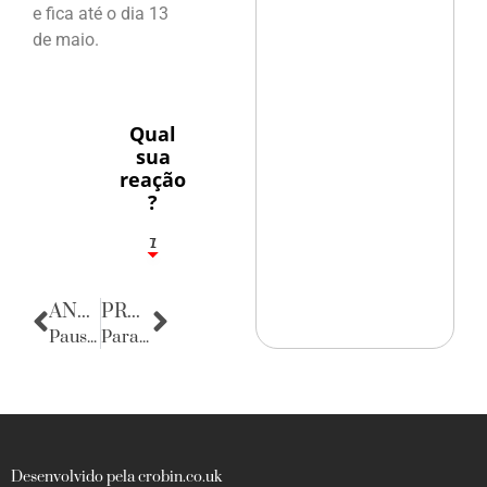
e fica até o dia 13
de maio.
Qual
sua
reação
?
1
7
ANTERIOR
PRÓXIMA
Pausa Poética
Parabéns
Desenvolvido pela crobin.co.uk