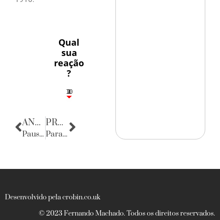
Qual
sua
reação
?
10
3
1
1
2
ANTERIOR
PRÓXIMA
Pausa poética
Parabéns
Desenvolvido pela crobin.co.uk
© 2023 Fernando Machado. Todos os direitos reservados.