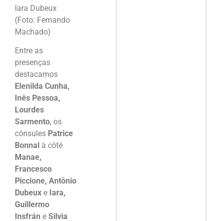
Iara Dubeux
(Foto: Fernando
Machado)
Entre as
presenças
destacamos
Elenilda Cunha,
Inês Pessoa,
Lourdes
Sarmento
, os
cônsules
Patrice
Bonnal
à côté
Manae,
Francesco
Piccione, Antônio
Dubeux
e
Iara,
Guillermo
Insfrán
e
Silvia