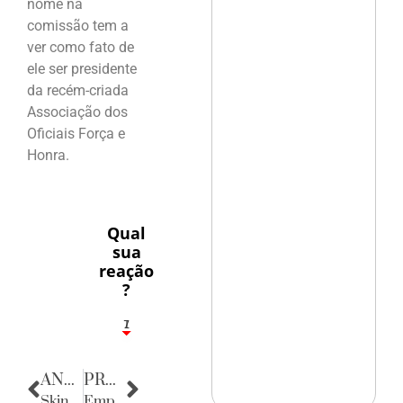
nome na
comissão tem a
ver como fato de
ele ser presidente
da recém-criada
Associação dos
Oficiais Força e
Honra.
Qual
sua
reação
?
1
7
ANTERIOR
PRÓXIMA
Skindô, Skindô
Empresas & Negócios