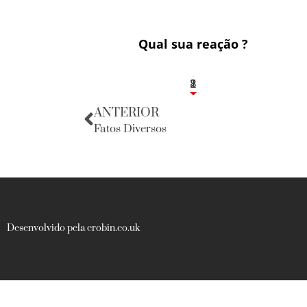
Qual sua reação ?
1
2
8
ANTERIOR
Fatos Diversos
Desenvolvido pela crobin.co.uk