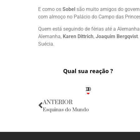
E como os
Sobel
são muito amigos do govern
com almoço no Palácio do Campo das Princes
Quem está seguindo de férias até a Alemanha
Alemanha,
Karen Dittrich
,
Joaquim Bergqvist
Suécia.
Qual sua reação ?
10
3
1
1
2
ANTERIOR
Esquinas do Mundo