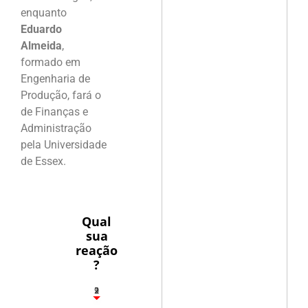
enquanto
Eduardo
Almeida
,
formado em
Engenharia de
Produção, fará o
de Finanças e
Administração
pela Universidade
de Essex.
Qual
sua
reação
?
2
1
2
9