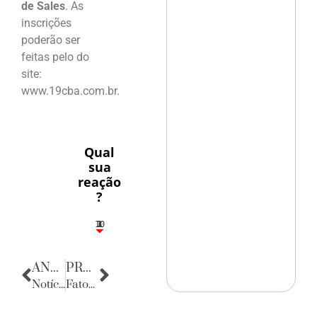
de Sales
. As
inscrições
poderão ser
feitas pelo do
site:
www.19cba.com.br.
Qual
sua
reação
?
10
3
1
1
2
ANTERIOR
PRÓXIMA
Notícias da Paraíba
Fatos Diversos