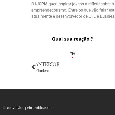
O
IJCPM
quer inspirar jovens a refletir sobre
empreendedorismo. Entre os que vão falar es
atualmente é desenvolvedor de ETL e Busine
Qual sua reação ?
10
3
1
1
2
ANTERIOR
Flashes
Desenvolvido pela crobin.co.uk