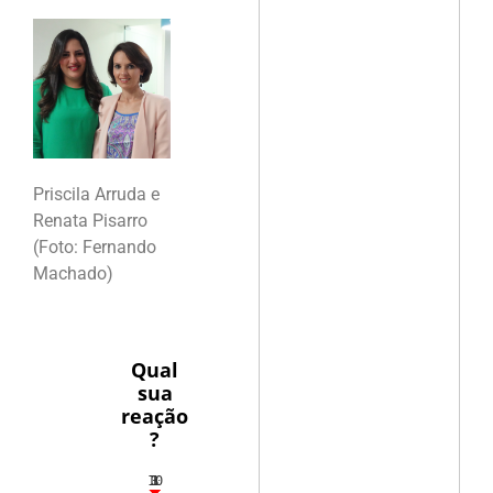
Priscila Arruda e
Renata Pisarro
(Foto: Fernando
Machado)
Qual
sua
reação
?
10
3
1
1
3