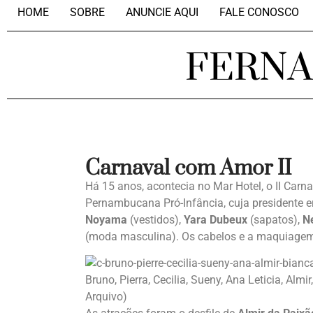
HOME
SOBRE
ANUNCIE AQUI
FALE CONOSCO
FERN
Carnaval com Amor II
Há 15 anos, acontecia no Mar Hotel, o II Ca
Pernambucana Pró-Infância, cuja presidente 
Noyama
(vestidos),
Yara Dubeux
(sapatos),
Ne
(moda masculina). Os cabelos e a maquiage
Bruno, Pierra, Cecilia, Sueny, Ana Leticia, Almi
Arquivo)