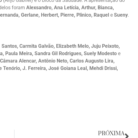
o
(Anjo Gabriel) e o Bloco da Saudade. A apresentação do
odelos foram
Alexsandro, Ana Letícia, Arthur, Bianca,
Fernanda, Gerlane, Herbert, Pierre, Plinico, Raquel
e
Sueny
.
Santos, Carmita Galvão, Elizabeth Melo, Juju Peixoto,
a, Paula Meira, Sandra Gil Rodrigues, Suely Modesto
e
Câmara Alencar, Antônio Neto, Carlos Augusto Lira,
 Tenório, J. Ferreira, José Goiana Leal, Mehdi Drissi,
PRÓXIMA