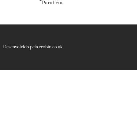
Parabéns
Desenvolvido pela crobin.co.uk