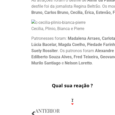
As atrações foram o desfile de
Almir da Paixã
desfile foi da jornalista Regina Beltrão. Os m
Bruno, Carlos Bruno, Cecília, Érica, Estevão, 
Cecília, Plinio, Bianca e Pierre
Patronesses foram:
Madalena Arraes, Carlota 
Lúcia Bacelar, Magda Coelho, Piedade Farinh
Suely Rossiter
. Os patronos foram
Alexandre 
Edilberto Souza Alves, Fred Teixeira, Geovane
Murilo Santiago
e
Nelson Loretto
.
Qual sua reação ?
1
7
ANTERIOR