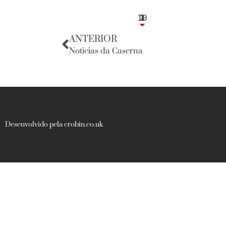
10
3
1
1
2
ANTERIOR
Noticias da Caserna
Desenvolvido pela crobin.co.uk