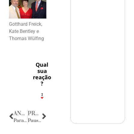
Gotthard Freick,
Kate Bentley e
Thomas Wülfing
Qual
sua
reação
?
1
7
ANTERIOR
PRÓXIMA
Para Maria Isabel
Pausa Poética