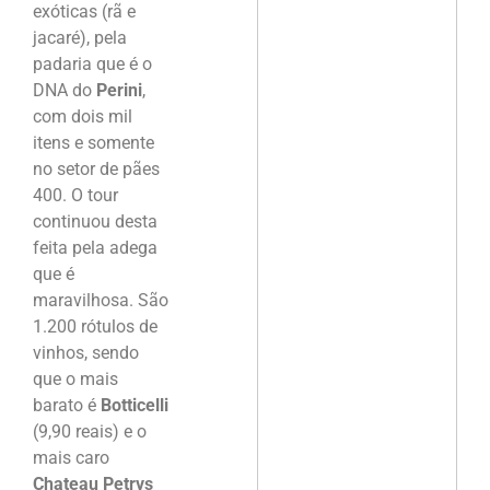
exóticas (rã e
jacaré), pela
padaria que é o
DNA do
Perini
,
com dois mil
itens e somente
no setor de pães
400. O tour
continuou desta
feita pela adega
que é
maravilhosa. São
1.200 rótulos de
vinhos, sendo
que o mais
barato é
Botticelli
(9,90 reais) e o
mais caro
Chateau Petrvs