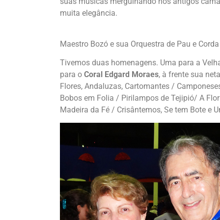
suas músicas mergulhando nos antigos carna
muita elegância.
Maestro Bozó e sua Orquestra de Pau e Cord
Tivemos duas homenagens. Uma para a Velha G
para o
Coral Edgard Moraes
, à frente sua net
Flores, Andaluzas, Cartomantes / Camponeses
Bobos em Folia / Pirilampos de Tejipió/ A Flo
Madeira da Fé / Crisântemos, Se tem Bote e U