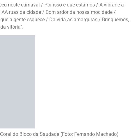
eu neste carnaval / Por isso é que estamos / A vibrar e a
rrer AA ruas da cidade / Com ardor da nossa mocidade /
m que a gente esquece / Da vida as amarguras / Brinquemos,
a vitória”.
o Coral do Bloco da Saudade (Foto: Fernando Machado)
PRÓXIMA
Últimas notícias