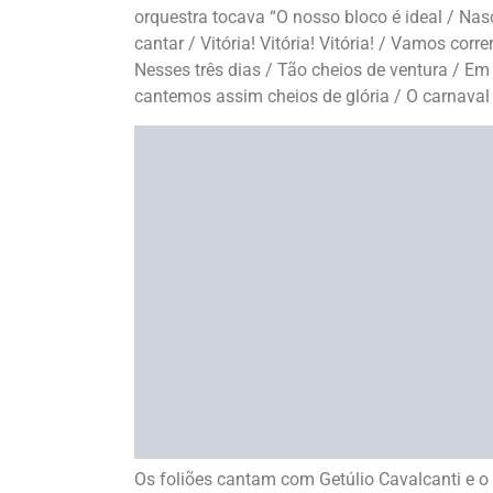
orquestra tocava “O nosso bloco é ideal / Nasc
cantar / Vitória! Vitória! Vitória! / Vamos co
Nesses três dias / Tão cheios de ventura / E
cantemos assim cheios de glória / O carnaval d
Os foliões cantam com Getúlio Cavalcanti e 
Qual sua reação ?
1
2
8
ANTERIOR
Esquinas do Mundo