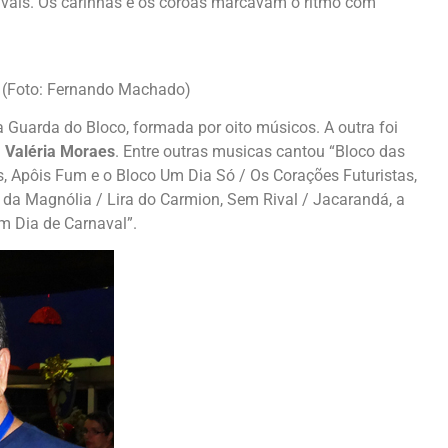
vais. Os carinhas e os coroas marcavam o ritmo com
a (Foto: Fernando Machado)
uarda do Bloco, formada por oito músicos. A outra foi
a
Valéria Moraes
. Entre outras musicas cantou “Bloco das
, Apôis Fum e o Bloco Um Dia Só / Os Corações Futuristas,
r da Magnólia / Lira do Carmion, Sem Rival / Jacarandá, a
m Dia de Carnaval”.