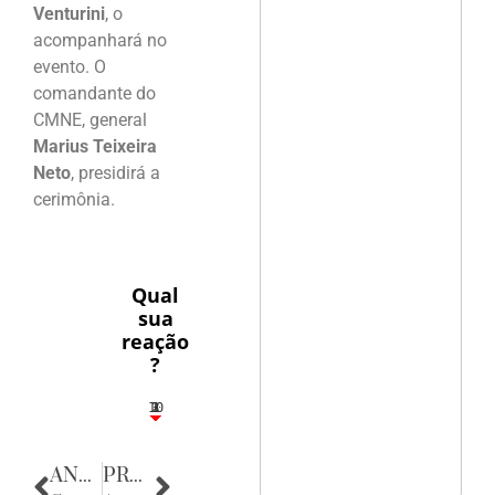
Venturini
, o
acompanhará no
evento. O
comandante do
CMNE, general
Marius Teixeira
Neto
, presidirá a
cerimônia.
Qual
sua
reação
?
10
3
1
1
2
ANTERIOR
PRÓXIMA