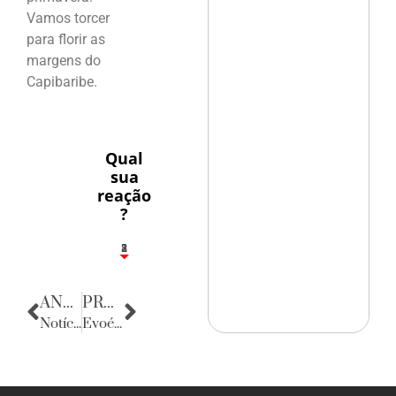
Vamos torcer
para florir as
margens do
Capibaribe.
Qual
sua
reação
?
1
2
8
ANTERIOR
PRÓXIMA
Notícias da Bahia
Evoé, Evoé, Evoé!