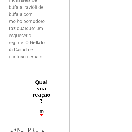
mussarela de
búfala, ravióli de
búfala com
molho pomodoro
faz qualquer um
esquecer o
regime. O
Gellato
di Cartola
é
gostoso demais.
Qual
sua
reação
?
10
3
1
1
3
ANTERIOR
PRÓXIMA