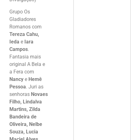
Grupo Os
Gladiadores
Romanos com
Tereza Cahu,
Ieda
e
Iara
Campos
.
Fantasia mais
original A Bela e
a Fera com
Nancy
e
Hemê
Pessoa
. Juri as
senhoras
Novaes
Filho, Lindalva
Martins, Zilda
Bandeira de
Oliveira, Nelbe
Souza, Lucia
Maciel Alves
,