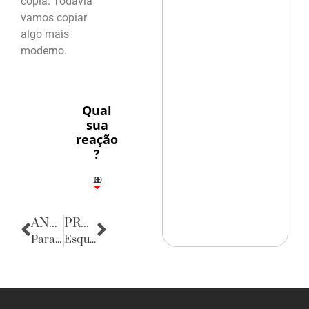
copia. Todavia
vamos copiar
algo mais
moderno.
Qual
sua
reação
?
10
3
1
1
3
ANTERIOR
PRÓXIMA
Parabéns, Esposende!
Esquinas do Mundo