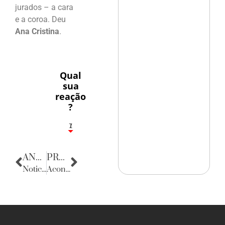
jurados – a cara
e a coroa. Deu
Ana Cristina
.
Qual
sua
reação
?
1
7
ANTERIOR
PRÓXIMA
Noticias da Alemanha
Acontecencias