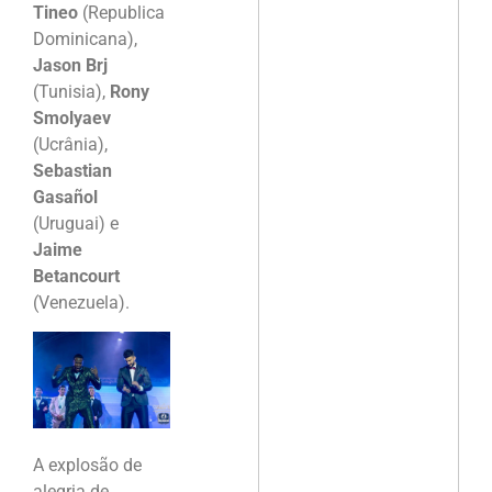
Tineo
(Republica
Dominicana),
Jason Brj
(Tunisia),
Rony
Smolyaev
(Ucrânia),
Sebastian
Gasañol
(Uruguai) e
Jaime
Betancourt
(Venezuela).
A explosão de
alegria de