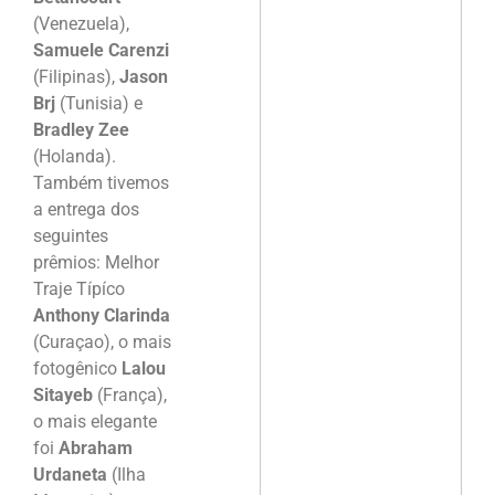
(Venezuela),
Samuele Carenzi
(Filipinas),
Jason
Brj
(Tunisia) e
Bradley Zee
(Holanda).
Também tivemos
a entrega dos
seguintes
prêmios: Melhor
Traje Típíco
Anthony Clarinda
(Curaçao), o mais
fotogênico
Lalou
Sitayeb
(França),
o mais elegante
foi
Abraham
Urdaneta
(Ilha