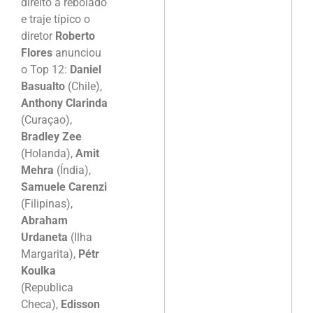
direito a rebolado
e traje típico o
diretor
Roberto
Flores
anunciou
o Top 12:
Daniel
Basualto
(Chile),
Anthony Clarinda
(Curaçao),
Bradley Zee
(Holanda),
Amit
Mehra
(Índia),
Samuele Carenzi
(Filipinas),
Abraham
Urdaneta
(Ilha
Margarita),
Pétr
Koulka
(Republica
Checa),
Edisson