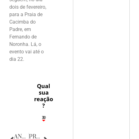
dois de fevereiro,
para a Praia de
Cacimba do
Padre, em
Fernando de
Noronha. Lá, o
evento vai até o
dia 22.
Qual
sua
reação
?
10
3
1
1
3
ANTERIOR
PRÓXIMA