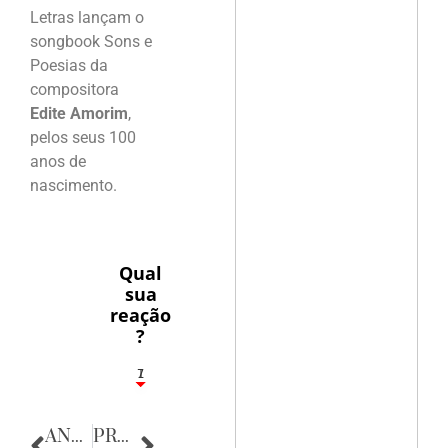
Letras lançam o
songbook Sons e
Poesias da
compositora
Edite Amorim
,
pelos seus 100
anos de
nascimento.
Qual
sua
reação
?
1
7
ANTERIOR
PRÓXIMA