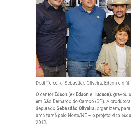
Dodi Teixeira, Sebastião Oliveira, Edson e o fil
O cantor
Edson
(ex
Edson
e
Hudson
), gravou 
em São Bernardo do Campo (SP). A produtor
deputado
Sebastião Oliveira
, organizam, par
uma turnê pelo Norte/NE – o projeto visa esque
2012.