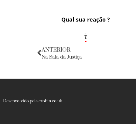
Qual sua reação ?
1
7
ANTERIOR
Na Sala da Justiça
Desenvolvido pela crobin.co.uk