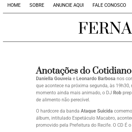
HOME
SOBRE
ANUNCIE AQUI
FALE CONOSCO
FERN
Anotações do Cotidiano
Daniella Gouveia
e
Leonardo Barbosa
nos con
que acontece na próxima segunda, às 19h30, 
momento ainda mais animado, o DJ
Rob
prepa
de alimento não perecível.
O hardcore da banda
Ataque Suicida
comemora
álbum, intitulado Espetáculo Macabro, acontec
promovido pela Prefeitura do Recife. O CD É o