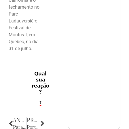
Califórnia e o
fechamento no
Parc
Ladauversière
Festival de
Montreal, em
Quebec, no dia
31 de julho.
Qual
sua
reação
?
1
7
ANTERIOR
PRÓXIMA
Parabéns
Porta Retratos