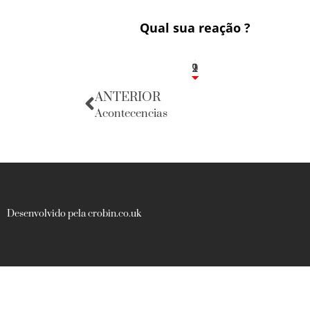
Qual sua reação ?
1
2
9
ANTERIOR
Acontecencias
Desenvolvido pela crobin.co.uk