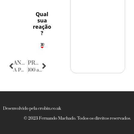
Qual
sua
reação
?
10
3
1
1
2
ANTERIOR
PRÓXIMA
A PMPE e a lei Detefon
100 anos sem Euclides
Desenvolvido pela crobin.co.uk
© 2023 Fernando Machado. Todos os direitos reservados.