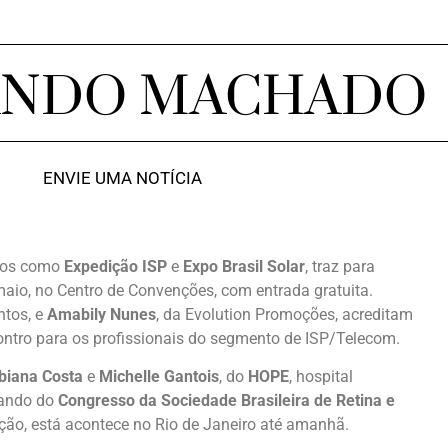
ANDO MACHADO
ENVIE UMA NOTÍCIA
ntos como
Expedição ISP
e
Expo Brasil Solar
, traz para
 maio, no Centro de Convenções, com entrada gratuita.
ntos, e
Amabily Nunes
, da Evolution Promoções, acreditam
ntro para os profissionais do segmento de ISP/Telecom.
abiana Costa
e
Michelle Gantois
, do
HOPE
, hospital
ipando do
Congresso da Sociedade Brasileira de Retina e
ição, está acontece no Rio de Janeiro até amanhã.