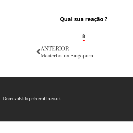
Qual sua reação ?
1
2
8
ANTERIOR
Masterboi na Singapura
Desenvolvido pela crobin.co.uk