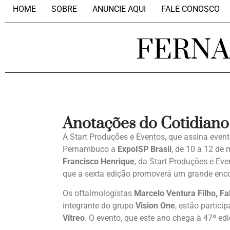
HOME
SOBRE
ANUNCIE AQUI
FALE CONOSCO
FERN
Anotações do Cotidiano
A Start Produções e Eventos, que assina eve
Pernambuco a
ExpoISP Brasil
, de 10 a 12 de
Francisco Henrique
, da Start Produções e Eve
que a sexta edição promoverá um grande enco
Os oftalmologistas
Marcelo Ventura Filho, F
integrante do grupo
Vision One
, estão partic
Vítreo
. O evento, que este ano chega à 47ª ed