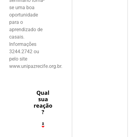
seminário torna-
se uma boa
oportunidade
para o
aprendizado de
casais.
Informações
3244.2742 ou
pelo site
www.unipazrecife.org.br.
Qual
sua
reação
?
1
2
8